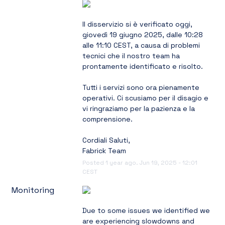
Il disservizio si è verificato oggi, 
giovedì 19 giugno 2025, dalle 10:28 
alle 11:10 CEST, a causa di problemi 
tecnici che il nostro team ha 
prontamente identificato e risolto.
Tutti i servizi sono ora pienamente 
operativi. Ci scusiamo per il disagio e 
vi ringraziamo per la pazienza e la 
comprensione.
Cordiali Saluti,
Fabrick Team
Posted
1
year ago.
Jun
19
,
2025
-
12:01
CEST
Monitoring
Due to some issues we identified we 
are experiencing slowdowns and 